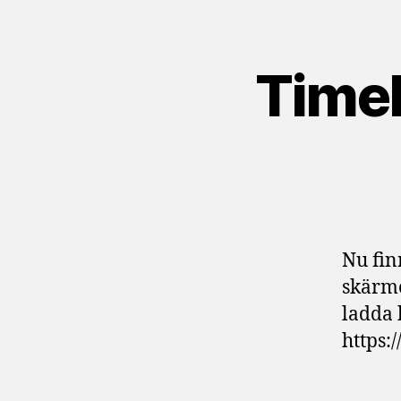
Time
Nu fin
skärme
ladda
https: