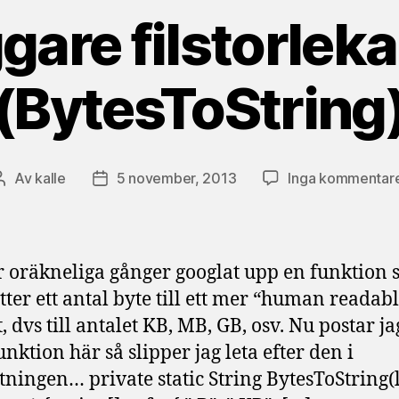
are filstorleka
(BytesToString
Av
kalle
5 november, 2013
Inga kommentar
Inläggsförfattare
Inläggsdatum
r oräkneliga gånger googlat upp en funktion
tter ett antal byte till ett mer “human readab
, dvs till antalet KB, MB, GB, osv. Nu postar j
unktion här så slipper jag leta efter den i
ttningen… private static String BytesToString(