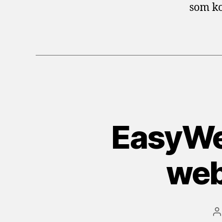
som ko
EasyWe
web
I