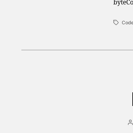
byteCou
Code
Etiketter
I