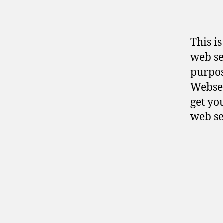
This i
web se
purpos
Webser
get yo
web se