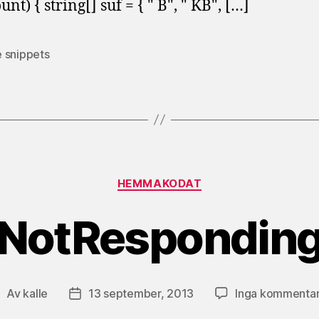
nt) { string[] suf = { " B", " KB", […]
 snippets
Kategorier
HEMMAKODAT
NotRespondin
Av
kalle
13 september, 2013
Inga kommenta
nläggsförfattare
Inläggsdatum