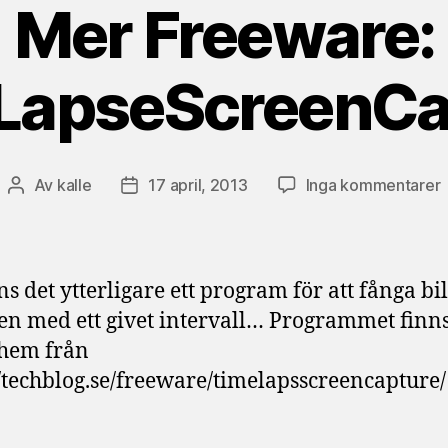
Mer Freeware:
LapseScreenCa
ti
Av
kalle
17 april, 2013
Inga kommentarer
Inläggsförfattare
Inläggsdatum
F
ns det ytterligare ett program för att fånga bi
n med ett givet intervall… Programmet finns
 hem från
//techblog.se/freeware/timelapsscreencapture/