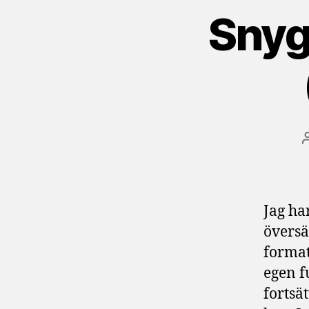
Snygg
Jag ha
översä
format
egen f
fortsä