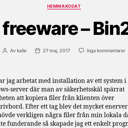
Kategorier
HEMMAKODAT
 freeware – Bi
ti
Av
kalle
27 maj, 2017
Inga kommentarer
Inläggsförfattare
Inläggsdatum
N
f
–
B
ar jag arbetat med installation av ett system i
s-server där man av säkerhetsskäl spärrat
heten att kopiera filer från klienten över
krivbord. Efter ett tag blev det mycket enerve
hövde verkligen några filer från min lokala da
lite funderande så skapade jag ett enkelt pro