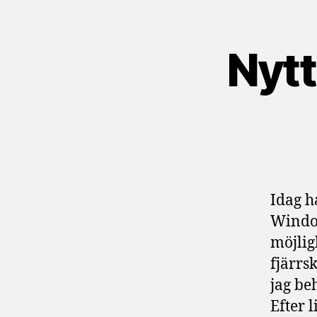
Nytt
Idag h
Window
möjlig
fjärrs
jag be
Efter 