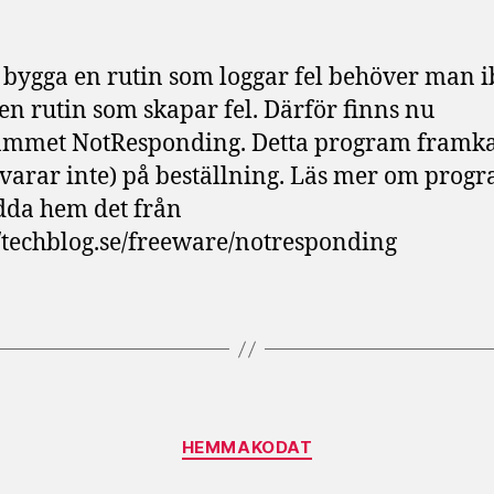
t bygga en rutin som loggar fel behöver man 
en rutin som skapar fel. Därför finns nu
ammet NotResponding. Detta program framka
(svarar inte) på beställning. Läs mer om pro
dda hem det från
//techblog.se/freeware/notresponding
Kategorier
HEMMAKODAT