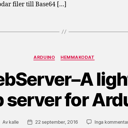
dar filer till Base64 […]
Kategorier
ARDUINO
HEMMAKODAT
bServer–A ligh
 server for Ard
Av
kalle
22 september, 2016
Inga kommenta
nläggsförfattare
Inläggsdatum