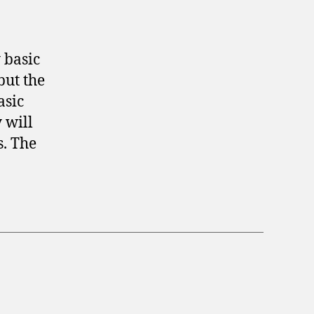
EasyWebServer–
A
lightweight
web
 basic
server
but the
for
asic
Arduino
 will
s. The