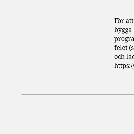
För at
bygga 
progr
felet 
och la
https: