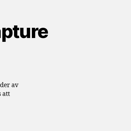
pture
ll
Mer
reeware:
TimeLapseScreenCapture
lder av
 att