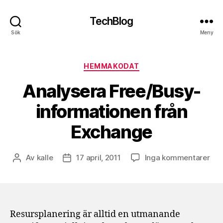
TechBlog
Sök
Meny
Kategorier
HEMMAKODAT
Analysera Free/Busy-
informationen från
Exchange
till
Av
kalle
17 april, 2011
Inga kommentarer
Inläggsförfattare
Inläggsdatum
Ana
Fre
inf
frå
Exc
Resursplanering är alltid en utmanande