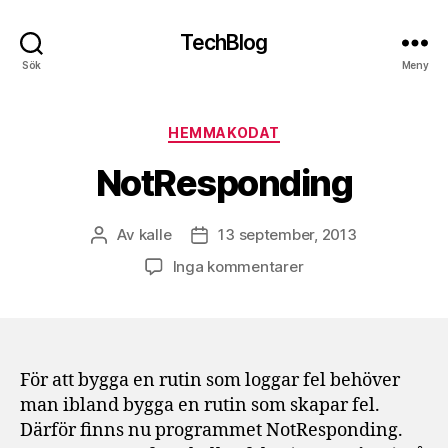
TechBlog
Sök
Meny
Kategorier
HEMMAKODAT
NotResponding
Av
kalle
13 september, 2013
Inläggsförfattare
Inläggsdatum
till
Inga kommentarer
NotResponding
För att bygga en rutin som loggar fel behöver
man ibland bygga en rutin som skapar fel.
Därför finns nu programmet NotResponding.