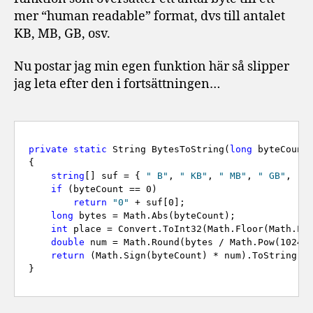
mer “human readable” format, dvs till antalet
KB, MB, GB, osv.
Nu postar jag min egen funktion här så slipper
jag leta efter den i fortsättningen…
private
static
 String BytesToString(
long
 byteCount)
{

string
[] suf = { 
" B"
, 
" KB"
, 
" MB"
, 
" GB"
, 
" 
if
 (byteCount == 0)

return
"0"
 + suf[0];

long
 bytes = Math.Abs(byteCount);

int
 place = Convert.ToInt32(Math.Floor(Math.Log
double
 num = Math.Round(bytes / Math.Pow(1024, 
return
 (Math.Sign(byteCount) * num).ToString() 
}