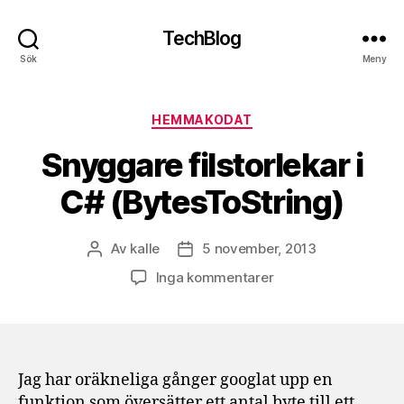
TechBlog
Sök
Meny
Kategorier
HEMMAKODAT
Snyggare filstorlekar i
C# (BytesToString)
Av
kalle
5 november, 2013
Inläggsförfattare
Inläggsdatum
till
Inga kommentarer
Snyggare
filstorlekar
i
C#
(BytesToString)
Jag har oräkneliga gånger googlat upp en
funktion som översätter ett antal byte till ett