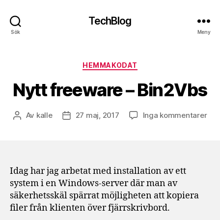
TechBlog
Sök
Meny
Kategorier
HEMMAKODAT
Nytt freeware – Bin2Vbs
till
Av
kalle
27 maj, 2017
Inga kommentarer
Inläggsförfattare
Inläggsdatum
Nyt
fre
–
Bin
Idag har jag arbetat med installation av ett
system i en Windows-server där man av
säkerhetsskäl spärrat möjligheten att kopiera
filer från klienten över fjärrskrivbord.