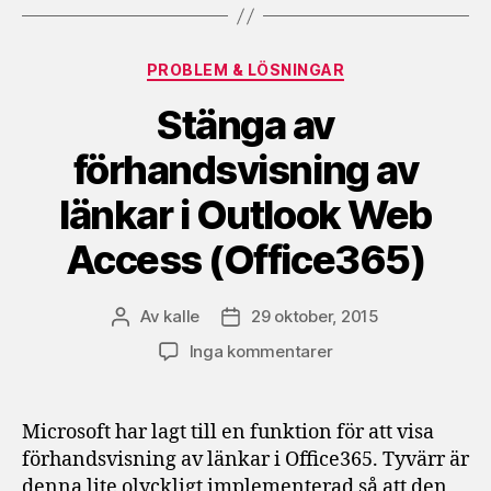
Kategorier
PROBLEM & LÖSNINGAR
Stänga av
förhandsvisning av
länkar i Outlook Web
Access (Office365)
Av
kalle
29 oktober, 2015
Inläggsförfattare
Inläggsdatum
till
Inga kommentarer
Stänga
av
förhandsvisning
Microsoft har lagt till en funktion för att visa
av
förhandsvisning av länkar i Office365. Tyvärr är
länkar
denna lite olyckligt implementerad så att den