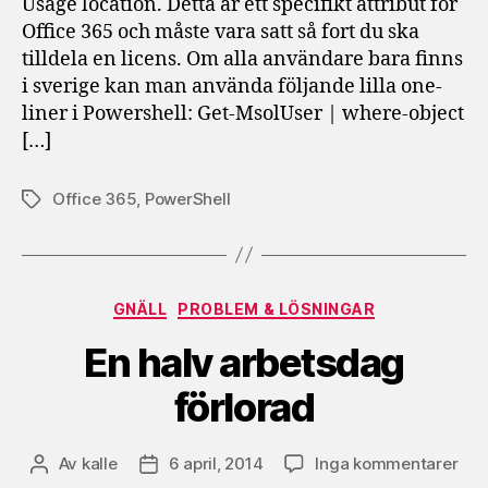
Usage location. Detta är ett specifikt attribut för
36
Office 365 och måste vara satt så fort du ska
tilldela en licens. Om alla användare bara finns
i sverige kan man använda följande lilla one-
liner i Powershell: Get-MsolUser | where-object
[…]
Office 365
,
PowerShell
Etiketter
Kategorier
GNÄLL
PROBLEM & LÖSNINGAR
En halv arbetsdag
förlorad
till
Av
kalle
6 april, 2014
Inga kommentarer
Inläggsförfattare
Inläggsdatum
En