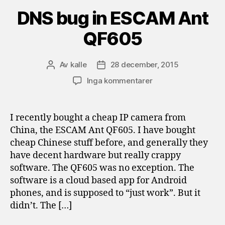
DNS bug in ESCAM Ant
QF605
Av
kalle
28 december, 2015
Inläggsförfattare
Inläggsdatum
till
Inga kommentarer
DNS
bug
in
I recently bought a cheap IP camera from
ESCAM
China, the ESCAM Ant QF605. I have bought
Ant
cheap Chinese stuff before, and generally they
QF605
have decent hardware but really crappy
software. The QF605 was no exception. The
software is a cloud based app for Android
phones, and is supposed to “just work”. But it
didn’t. The […]