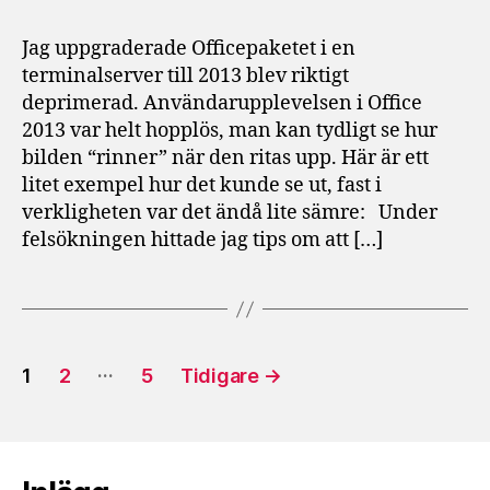
2013
i
Jag uppgraderade Officepaketet i en
Terminalserver
terminalserver till 2013 blev riktigt
(Remote
deprimerad. Användarupplevelsen i Office
Desktop
2013 var helt hopplös, man kan tydligt se hur
Server)
bilden “rinner” när den ritas upp. Här är ett
litet exempel hur det kunde se ut, fast i
verkligheten var det ändå lite sämre: Under
felsökningen hittade jag tips om att […]
Sidnumrering
…
1
2
5
Tidigare
→
för
inlägg