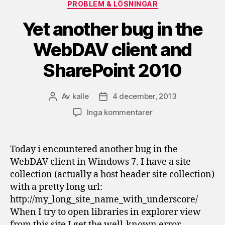
Kategorier
PROBLEM & LÖSNINGAR
Yet another bug in the
WebDAV client and
SharePoint 2010
Av
kalle
4 december, 2013
Inläggsförfattare
Inläggsdatum
till
Inga kommentarer
Yet
another
bug
Today i encountered another bug in the
in
WebDAV client in Windows 7. I have a site
the
collection (actually a host header site collection)
WebDAV
with a pretty long url:
client
http://my_long_site_name_with_underscore/
and
When I try to open libraries in explorer view
SharePoint
2010
from this site I get the well-known error