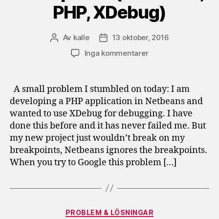
PHP, XDebug)
Av
kalle
13 oktober, 2016
Inläggsförfattare
Inläggsdatum
till
Inga kommentarer
Netbeans
ignores
breakpoints
A small problem I stumbled on today: I am
(Netbeans,
developing a PHP application in Netbeans and
PHP,
wanted to use XDebug for debugging. I have
XDebug)
done this before and it has never failed me. But
my new project just wouldn’t break on my
breakpoints, Netbeans ignores the breakpoints.
When you try to Google this problem […]
Kategorier
PROBLEM & LÖSNINGAR