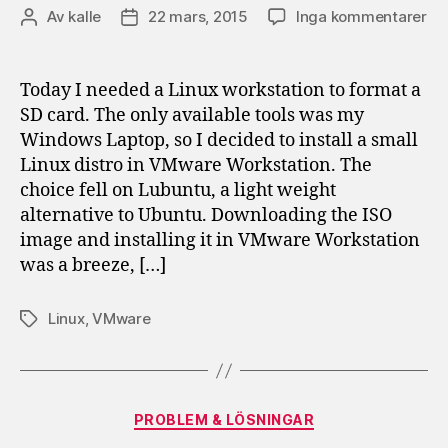
till
Av
kalle
22 mars, 2015
Inga kommentarer
Inläggsförfattare
Inläggsdatum
Ins
Lu
in
Today I needed a Linux workstation to format a
VM
SD card. The only available tools was my
Wo
Windows Laptop, so I decided to install a small
Linux distro in VMware Workstation. The
choice fell on Lubuntu, a light weight
alternative to Ubuntu. Downloading the ISO
image and installing it in VMware Workstation
was a breeze, […]
Linux
,
VMware
Etiketter
Kategorier
PROBLEM & LÖSNINGAR