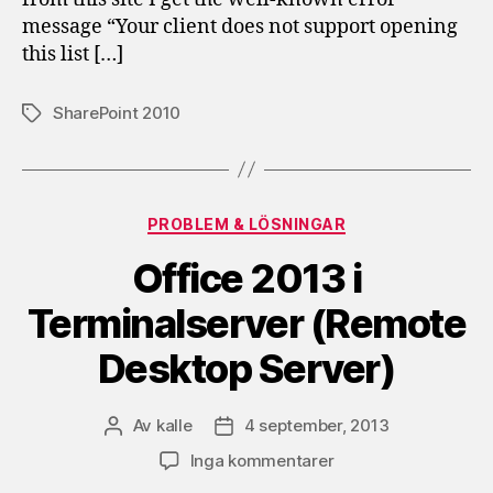
message “Your client does not support opening
this list […]
SharePoint 2010
Etiketter
Kategorier
PROBLEM & LÖSNINGAR
Office 2013 i
Terminalserver (Remote
Desktop Server)
Av
kalle
4 september, 2013
Inläggsförfattare
Inläggsdatum
till
Inga kommentarer
Office