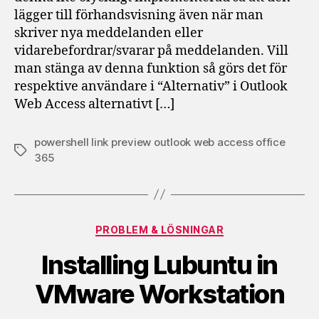
i
lägger till förhandsvisning även när man
Outlook
skriver nya meddelanden eller
Web
vidarebefordrar/svarar på meddelanden. Vill
Access
(Office365)
man stänga av denna funktion så görs det för
respektive användare i “Alternativ” i Outlook
Web Access alternativt […]
powershell link preview outlook web access office
Etiketter
365
Kategorier
PROBLEM & LÖSNINGAR
Installing Lubuntu in
VMware Workstation