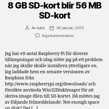
8 GB SD-kort blir 56 MB
SD-kort
Av
kalle
30 januari, 2015
Inläggsförfattare
Inläggsdatum
till
Inga kommentarer
8
GB
SD-
Jag har ett antal Raspberry Pi för diverse
kort
tillämpningar och idag stötte jag på ett problem
blir
när jag skulle skulle installera ytterligare en.
56
Jag laddade hem en senaste versionen av
MB
Raspbian från
SD-
http://www.raspberrypi.org/downloads/ och
kort
försökte använda Win32DiskImager för att
skriva image-filen till SD-kortet. Då möttes jag
av följande felmeddelande: Not enough space
on disk? Det […]