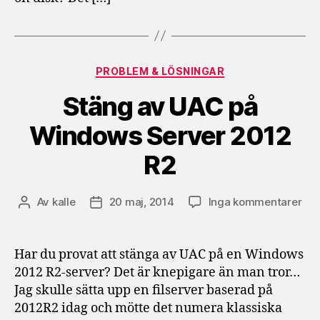
Kategorier
PROBLEM & LÖSNINGAR
Stäng av UAC på
Windows Server 2012
R2
till
Av
kalle
20 maj, 2014
Inga kommentarer
Inläggsförfattare
Inläggsdatum
Stä
av
UA
Har du provat att stänga av UAC på en Windows
på
2012 R2-server? Det är knepigare än man tror…
Wi
Jag skulle sätta upp en filserver baserad på
Ser
2012R2 idag och mötte det numera klassiska
201