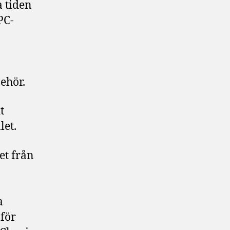
a tiden
PC-
ehör.
t
let.
et från
a
för