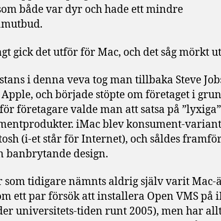
som både var dyr och hade ett mindre
amutbud.
agt gick det utför för Mac, och det såg mörkt ut
tans i denna veva tog man tillbaka Steve Jo
 Apple, och började stöpte om företaget i grun
t för företagare valde man att satsa på ”lyxiga”
entprodukter. iMac blev konsument-varian
sh (i-et står för Internet), och såldes framför
 banbrytande design.
r som tidigare nämnts aldrig själv varit Mac-
om ett par försök att installera Open VMS på 
er universitets-tiden runt 2005), men har all