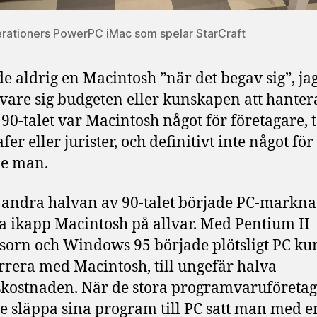
rationers PowerPC iMac som spelar StarCraft
de aldrig en Macintosh ”när det begav sig”, ja
 vare sig budgeten eller kunskapen att hante
90-talet var Macintosh något för företagare, t
fer eller jurister, och definitivt inte något för
e man.
andra halvan av 90-talet började PC-markn
ikapp Macintosh på allvar. Med Pentium II
sorn och Windows 95 började plötsligt PC k
rera med Macintosh, till ungefär halva
kostnaden. När de stora programvaruföreta
e släppa sina program till PC satt man med 