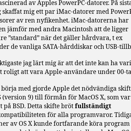
fascinerad av Apples PowerPC-datorer. På sist
g skaffat mig ett par iMac-datorer med Power
sorer av ren nyfikenhet. iMac-datorerna har
en jämför med andra Macintosh att de ligger
e ”standard” när det gäller hårdvara, t ex
er de vanliga SATA-hårddiskar och USB-tillb
tigaste jag lärt mig är att det inte kan ha vari
lt roligt att vara Apple-användare under 00-ta
tt börja med gjorde Apple det nödvändiga skift
(version 9) till förmån för MacOS X, som var
t på BSD. Detta skifte bröt
fullständigt
ompatibiliteten för alla programvaror. Tidig
ner av OS X kunde fortfarande köra program 