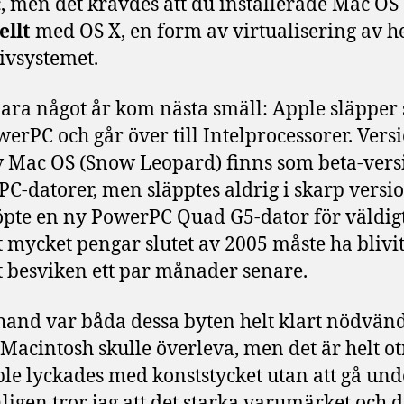
c, men det krävdes att du installerade Mac OS 
ellt
med OS X, en form av virtualisering av h
ivsystemet.
bara något år kom nästa smäll: Apple släpper 
werPC och går över till Intelprocessorer. Vers
v Mac OS (Snow Leopard) finns som beta-vers
C-datorer, men släpptes aldrig i skarp versi
pte en ny PowerPC Quad G5-dator för väldigt
t mycket pengar slutet av 2005 måste ha blivi
t besviken ett par månader senare.
rhand var båda dessa byten helt klart nödvän
t Macintosh skulle överleva, men det är helt ot
ple lyckades med konststycket utan att gå und
ligen tror jag att det starka varumärket och d