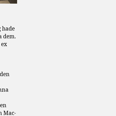
g hade
ra dem.
 ex
aden
unna
gen
en Mac-