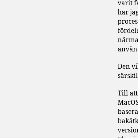
varit 
har ja
proces
fördel
närmar
använd
Den vik
särski
Till a
MacOS 
basera
bakåtk
versio