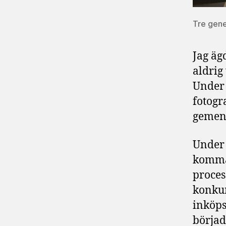
Tre gene
Jag äg
aldrig
Under 
fotogra
gemen
Under 
komma 
proces
konkur
inköps
börjad