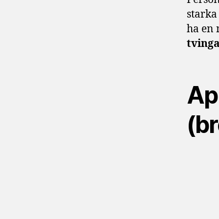
starka
ha en 
tving
Ap
(b