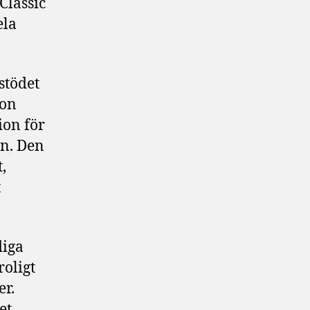
Classic
ela
stödet
ion
ion för
on. Den
,
t
diga
roligt
er.
et