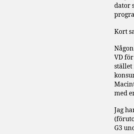
dator 
progr
Kort s
Någons
VD för
ställe
konsum
Macinto
med en
Jag ha
(förut
G3 und