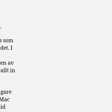
.
bs som
det. I
ten av
allt in
ägare
iMac
tid