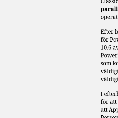
Classi
parall
operat
Efter 
för Po
10.6 a
PowerP
som kö
väldig
väldig
I efte
för at
att Ap
Person