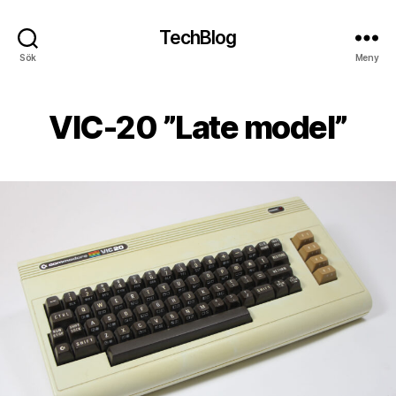
TechBlog
Sök
Meny
VIC-20 ”Late model”