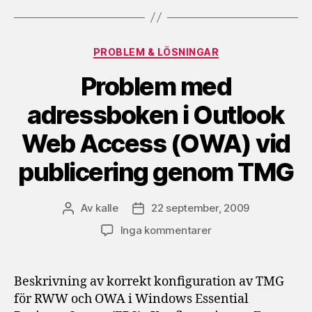
Kategorier
PROBLEM & LÖSNINGAR
Problem med
adressboken i Outlook
Web Access (OWA) vid
publicering genom TMG
Av
kalle
22 september, 2009
Inläggsförfattare
Inläggsdatum
till
Inga kommentarer
Problem
med
adressboken
Beskrivning av korrekt konfiguration av TMG
i
för RWW och OWA i Windows Essential
Outlook