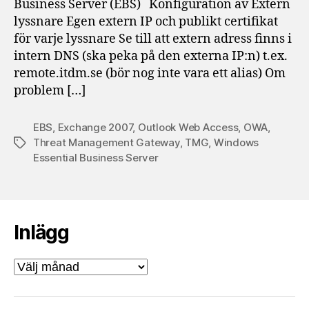
Business Server (EBS) Konfiguration av Extern
Web
lyssnare Egen extern IP och publikt certifikat
Access
för varje lyssnare Se till att extern adress finns i
(OWA)
intern DNS (ska peka på den externa IP:n) t.ex.
vid
publicering
remote.itdm.se (bör nog inte vara ett alias) Om
genom
problem […]
TMG
EBS
,
Exchange 2007
,
Outlook Web Access
,
OWA
,
Threat Management Gateway
,
TMG
,
Windows
Etiketter
Essential Business Server
Inlägg
Inlägg