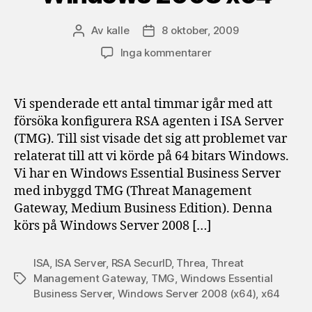
Av
kalle
8 oktober, 2009
Inläggsförfattare
Inläggsdatum
till
Inga kommentarer
Problem
med
RSA
Vi spenderade ett antal timmar igår med att
konfiguration
försöka konfigurera RSA agenten i ISA Server
för
(TMG). Till sist visade det sig att problemet var
Microsoft
relaterat till att vi körde på 64 bitars Windows.
TMG/ISA
Vi har en Windows Essential Business Server
på
med inbyggd TMG (Threat Management
Windows
2008
Gateway, Medium Business Edition). Denna
x64
körs på Windows Server 2008 […]
ISA
,
ISA Server
,
RSA SecurID
,
Threa
,
Threat
Management Gateway
,
TMG
,
Windows Essential
Etiketter
Business Server
,
Windows Server 2008 (x64)
,
x64