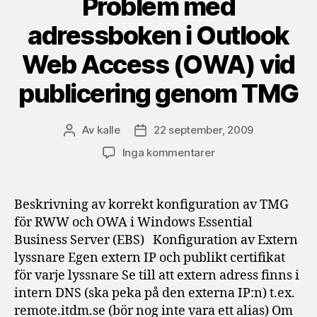
Problem med
adressboken i Outlook
Web Access (OWA) vid
publicering genom TMG
Av
kalle
22 september, 2009
Inläggsförfattare
Inläggsdatum
till
Inga kommentarer
Problem
med
adressboken
Beskrivning av korrekt konfiguration av TMG
i
för RWW och OWA i Windows Essential
Outlook
Business Server (EBS) Konfiguration av Extern
Web
lyssnare Egen extern IP och publikt certifikat
Access
för varje lyssnare Se till att extern adress finns i
(OWA)
intern DNS (ska peka på den externa IP:n) t.ex.
vid
publicering
remote.itdm.se (bör nog inte vara ett alias) Om