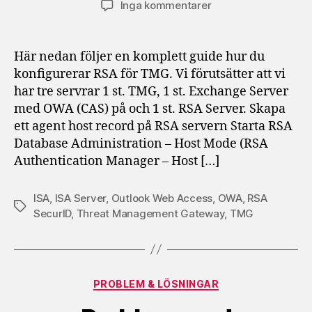
till
Inga kommentarer
RSA
autentisering
för
Här nedan följer en komplett guide hur du
OWA
konfigurerar RSA för TMG. Vi förutsätter att vi
i
har tre servrar 1 st. TMG, 1 st. Exchange Server
TMG/ISA,
med OWA (CAS) på och 1 st. RSA Server. Skapa
steg
ett agent host record på RSA servern Starta RSA
för
Database Administration – Host Mode (RSA
steg
Authentication Manager – Host […]
ISA
,
ISA Server
,
Outlook Web Access
,
OWA
,
RSA
Etiketter
SecurID
,
Threat Management Gateway
,
TMG
Kategorier
PROBLEM & LÖSNINGAR