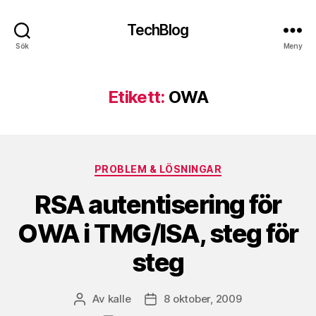
TechBlog
Sök
Meny
Etikett:
OWA
Kategorier
PROBLEM & LÖSNINGAR
RSA autentisering för
OWA i TMG/ISA, steg för
steg
Av
kalle
8 oktober, 2009
Inläggsförfattare
Inläggsdatum