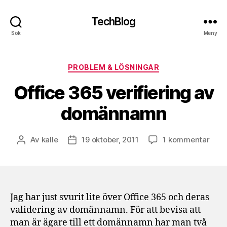
TechBlog
Sök
Meny
Kategorier
PROBLEM & LÖSNINGAR
Office 365 verifiering av
domännamn
till
Av
kalle
19 oktober, 2011
1 kommentar
Inläggsförfattare
Inläggsdatum
Offi
365
verif
av
dom
Jag har just svurit lite över Office 365 och deras
validering av domännamn. För att bevisa att
man är ägare till ett domännamn har man två