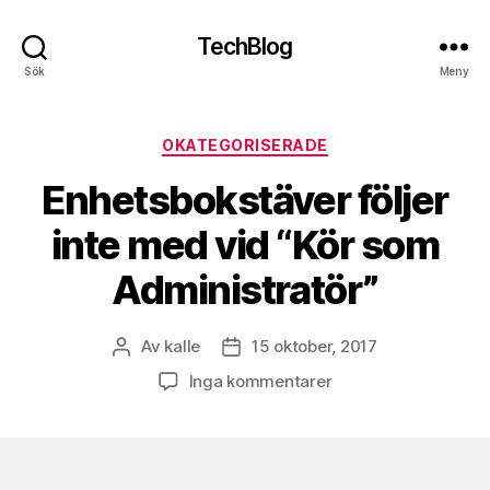
TechBlog
Sök
Meny
Kategorier
OKATEGORISERADE
Enhetsbokstäver följer
inte med vid “Kör som
Administratör”
Av
kalle
15 oktober, 2017
Inläggsförfattare
Inläggsdatum
till
Inga kommentarer
Enhetsbokstäver
följer
inte
med