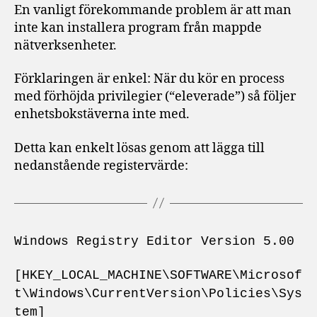
vid
En vanligt förekommande problem är att man
“Kör
inte kan installera program från mappde
som
nätverksenheter.
Administratör”
Förklaringen är enkel: När du kör en process
med förhöjda privilegier (“eleverade”) så följer
enhetsbokstäverna inte med.
Detta kan enkelt lösas genom att lägga till
nedanstående registervärde:
Windows Registry Editor Version 5.00
[HKEY_LOCAL_MACHINE\SOFTWARE\Microsof
t\Windows\CurrentVersion\Policies\Sys
tem]