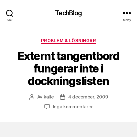
TechBlog
Sök
Meny
Kategorier
PROBLEM & LÖSNINGAR
Externt tangentbord
fungerar inte i
dockningslisten
Av
kalle
4 december, 2009
Inläggsförfattare
Inläggsdatum
till
Inga kommentarer
Externt
tangentbord
fungerar
inte