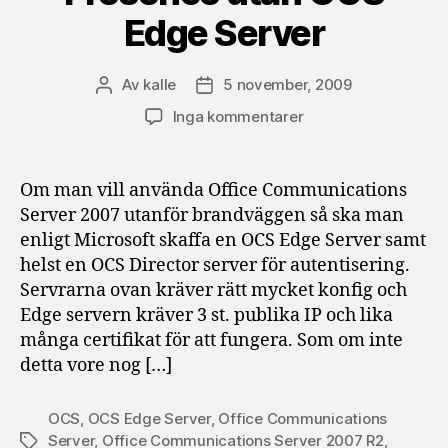
Edge Server
Av
kalle
5 november, 2009
Inläggsförfattare
Inläggsdatum
till
Inga kommentarer
Office
Communications
Server
Om man vill använda Office Communications
2007
Server 2007 utanför brandväggen så ska man
R2
enligt Microsoft skaffa en OCS Edge Server samt
extern
helst en OCS Director server för autentisering.
access
Servrarna ovan kräver rätt mycket konfig och
till
Edge servern kräver 3 st. publika IP och lika
IM
och
många certifikat för att fungera. Som om inte
Presence
detta vore nog […]
utan
OCS
OCS
,
OCS Edge Server
,
Office Communications
Edge
Server
,
Office Communications Server 2007 R2
,
Etiketter
Server