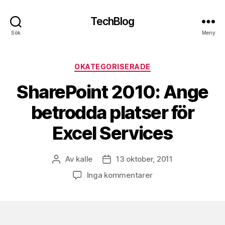
TechBlog
Sök
Meny
Kategorier
OKATEGORISERADE
SharePoint 2010: Ange
betrodda platser för
Excel Services
Av
kalle
13 oktober, 2011
Inläggsförfattare
Inläggsdatum
till
Inga kommentarer
SharePoint
2010:
Ange
betrodda