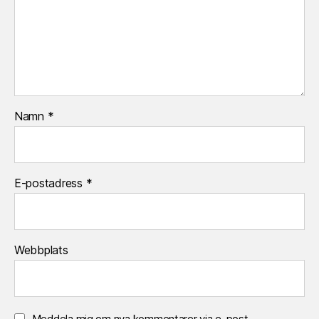
Namn
*
E-postadress
*
Webbplats
Meddela mig om nya kommentarer via e-post.