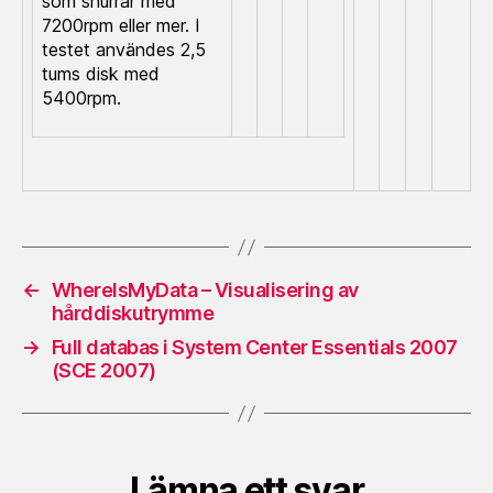
som snurrar med
7200rpm eller mer. I
testet användes 2,5
tums disk med
5400rpm.
←
WhereIsMyData – Visualisering av
hårddiskutrymme
→
Full databas i System Center Essentials 2007
(SCE 2007)
Lämna ett svar