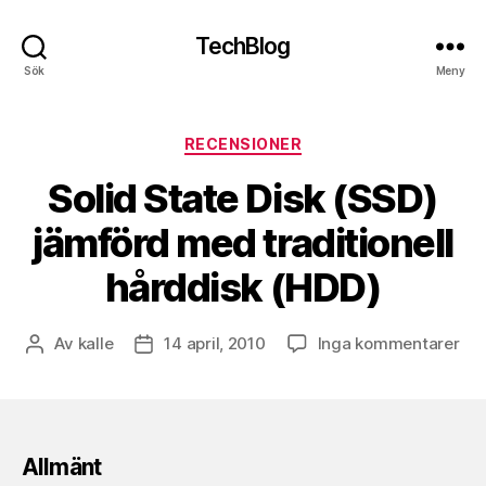
TechBlog
Sök
Meny
Kategorier
RECENSIONER
Solid State Disk (SSD)
jämförd med traditionell
hårddisk (HDD)
till
Av
kalle
14 april, 2010
Inga kommentarer
Inläggsförfattare
Inläggsdatum
Sol
Sta
Dis
(SS
jäm
Allmänt
me