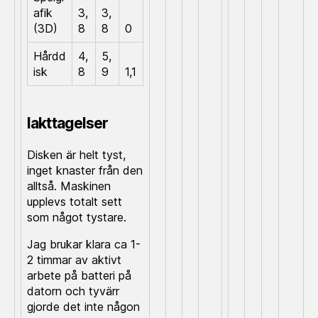
afik
3,
3,
(3D)
8
8
0
Hårdd
4,
5,
isk
8
9
1,1
Iakttagelser
Disken är helt tyst,
inget knaster från den
alltså. Maskinen
upplevs totalt sett
som något tystare.
Jag brukar klara ca 1-
2 timmar av aktivt
arbete på batteri på
datorn och tyvärr
gjorde det inte någon