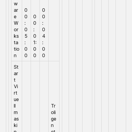
w
ar
0
0
e
0
0
0
W
:
0
:
or
0
:
0
ks
5
0
4
ta
:
1:
:
tio
0
0
0
n
0
0
0
St
ar
t
Vi
rt
ue
ll
Tr
m
oli
as
ge
ki
n
n
et