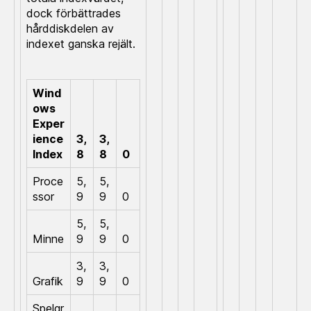
dock förbättrades
hårddiskdelen av
indexet ganska rejält.
Wind
ows
Exper
ience
3,
3,
Index
8
8
0
Proce
5,
5,
ssor
9
9
0
5,
5,
Minne
9
9
0
3,
3,
Grafik
9
9
0
Spelgr