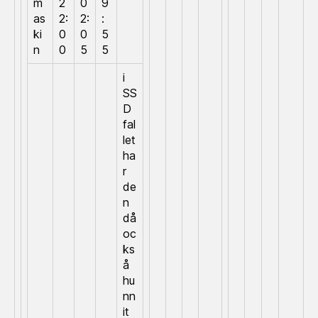
m
2
0
9
as
2:
2:
:
ki
0
0
5
n
0
5
5
i
SS
D
fal
let
ha
r
de
n
då
oc
ks
å
hu
nn
it