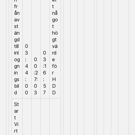
fr
t
ån
nå
av
go
st
t
än
hö
gd
gt
till
0
vä
inl
3
0
rd
og
:
0
3
e
gn
4
0
:1
fö
in
4
:2
6
r
gs
:
7:
:
H
bil
0
0
5
D
d
0
3
7
D
St
ar
t
Vi
rt