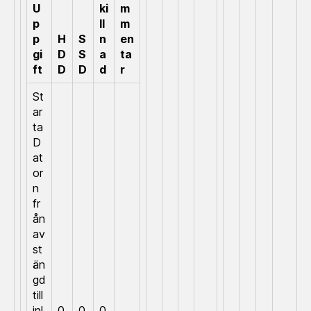
U
ki
m
p
ll
m
p
H
S
n
en
gi
D
S
a
ta
ft
D
D
d
r
St
ar
ta
D
at
or
n
fr
ån
av
st
än
gd
till
inl
0
0
0