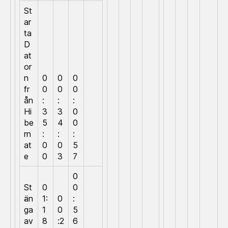
St
ar
ta
D
at
or
n
0
0
0
fr
0
0
0
ån
:
:
:
Hi
3
3
0
be
5
4
0
rn
:
:
:
at
0
0
5
e
0
3
7
0
St
0
0
än
1:
0
:
ga
1
0
5
av
8
:2
6