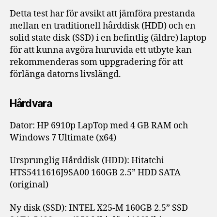
tra
Detta test har för avsikt att jämföra prestanda
hår
mellan en traditionell hårddisk (HDD) och en
(HD
solid state disk (SSD) i en befintlig (äldre) laptop
för att kunna avgöra huruvida ett utbyte kan
rekommenderas som uppgradering för att
förlänga datorns livslängd.
Hårdvara
Dator: HP 6910p LapTop med 4 GB RAM och
Windows 7 Ultimate (x64)
Ursprunglig Hårddisk (HDD): Hitatchi
HTS5411616J9SA00 160GB 2.5” HDD SATA
(original)
Ny disk (SSD): INTEL X25-M 160GB 2.5” SSD