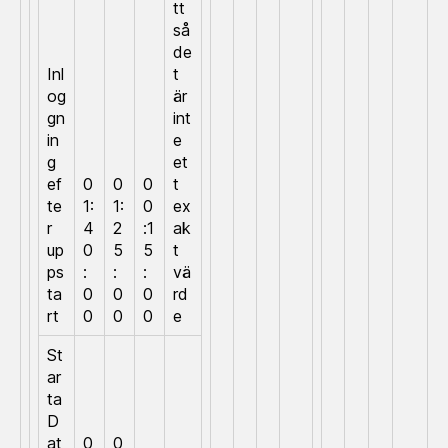
tt
så
de
Inl
t
og
är
gn
int
in
e
g
et
ef
0
0
0
t
te
1:
1:
0
ex
r
4
2
:1
ak
up
0
5
5
t
ps
:
:
:
vä
ta
0
0
0
rd
rt
0
0
0
e
St
ar
ta
D
at
0
0