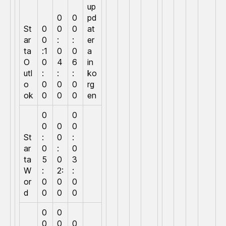
up
0
0
pd
St
0
0
0
at
ar
0
:
:
er
ta
:1
0
0
a
O
0
4
6
in
utl
:
:
:
ko
o
0
0
0
rg
ok
0
0
0
en
0
0
0
0
0
St
:
0
:
ar
0
:
0
ta
5
0
3
W
:
2:
:
or
0
0
0
d
0
0
0
0
0
0
0
0