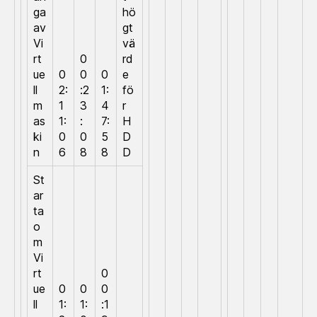
ga
hö
av
gt
Vi
vä
rt
0
rd
ue
0
0
0
e
ll
2:
:2
1:
fö
m
1
3
4
r
as
1:
:
7:
H
ki
0
0
5
D
n
6
8
8
D
St
ar
ta
o
m
Vi
rt
0
ue
0
0
0
ll
1:
1:
:1