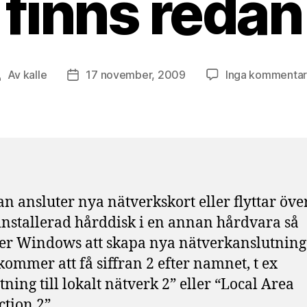
finns redan
Av
kalle
17 november, 2009
Inga kommentar
nläggsförfattare
Inläggsdatum
 ansluter nya nätverkskort eller flyttar öve
installerad hårddisk i en annan hårdvara så
 Windows att skapa nya nätverkanslutning
kommer att få siffran 2 efter namnet, t ex
tning till lokalt nätverk 2” eller “Local Area
tion 2”.