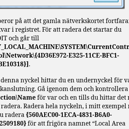
beror på att det gamla nätverkskortet fortfar
var i registret. För att radera det startar du
T och går till
_LOCAL_MACHINE\SYSTEM\CurrentContro
ol\Network\{4D36E972-E325-11CE-BFC1-
BE10318}]
.
denna nyckel hittar du en undernyckel för v
kanslutning. Gå igenom dem och kontrollera
ction\Name
för var och en tills du hittar de
l radera. Radera hela nyckeln, i mitt exempel
du radera
{560AEC00-1ECA-4831-B6A0-
2509180}
för att frigöra namnet “Local Area