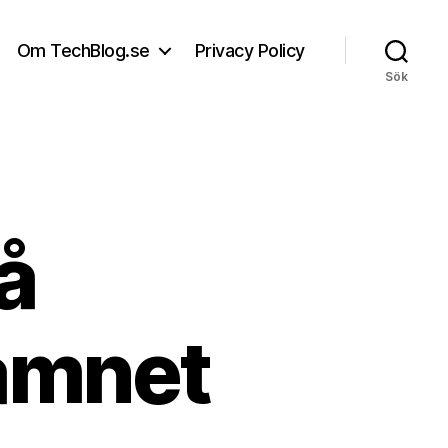
Om TechBlog.se
Privacy Policy
Sök
å
namnet