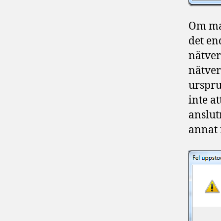
Om man
det en
nätver
nätver
urspru
inte a
anslut
annat 