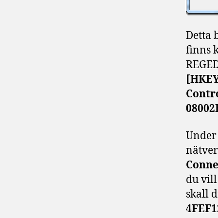
Detta 
finns k
REGEDI
[HKEY
Contr
08002
Under 
nätver
Conne
du vil
skall 
4FEF1