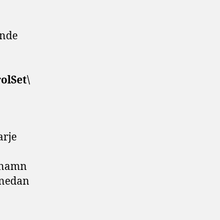
ande
lSet\
arje
t namn
 nedan