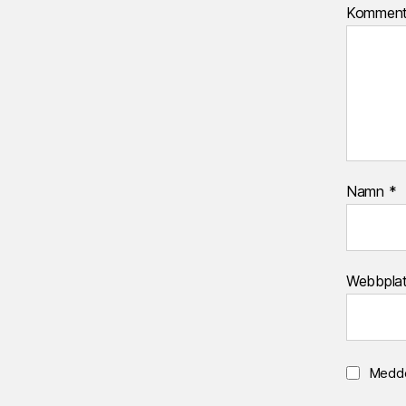
Kommen
Namn
*
Webbpla
Medde