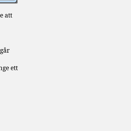
e att
 går
ge ett