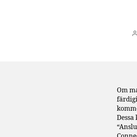
I
Om man
färdig
kommer
Dessa 
“Anslu
Connec