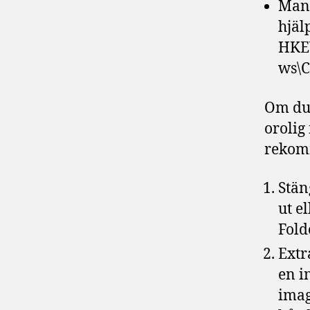
Man 
hjäl
HKE
ws\C
Om du 
orolig
rekom
Stän
ut e
Fold
Extr
en i
imag