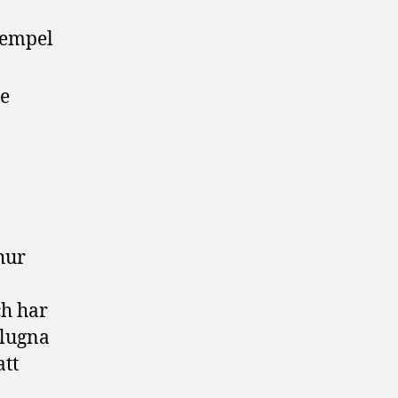
xempel
ne
hur
ch har
 lugna
tt