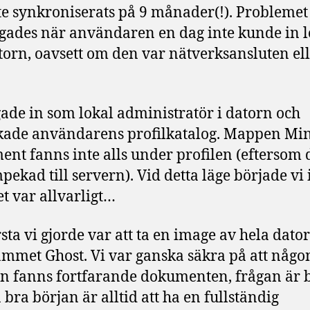
te synkroniserats på 9 månader(!). Problemet
ades när användaren en dag inte kunde in 
atorn, oavsett om den var nätverksansluten el
gade in som lokal administratör i datorn och
kade användarens profilkatalog. Mappen Mi
nt fanns inte alls under profilen (eftersom
pekad till servern). Vid detta läge började vi 
et var allvarligt…
rsta vi gjorde var att ta en image av hela dat
mmet Ghost. Vi var ganska säkra på att någo
rn fanns fortfarande dokumenten, frågan är 
 bra början är alltid att ha en fullständig