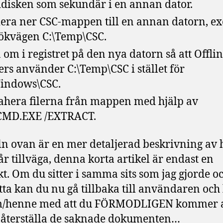
disken som sekundär i en annan dator.
era ner CSC-mappen till en annan datorn, e
 sökvägen C:\Temp\CSC.
 om i registret på den nya datorn så att Offli
ers använder C:\Temp\CSC i stället för
indows\CSC.
ahera filerna från mappen med hjälp av
CMD.EXE /EXTRACT.
ln ovan är en mer detaljerad beskrivning av 
r tillväga, denna korta artikel är endast en
kt. Om du sitter i samma sits som jag gjorde o
etta kan du nu gå tillbaka till användaren och
/henne med att du FÖRMODLIGEN kommer a
 återställa de saknade dokumenten…