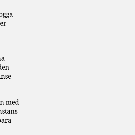
logga
ler
na
 den
inse
orn med
nstans
bara