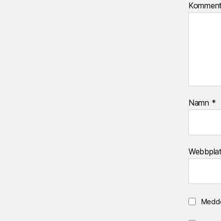
Kommen
Namn
*
Webbpla
Medde