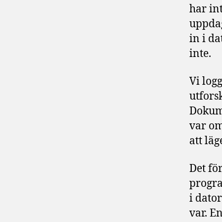
har in
uppdag
in i d
inte.
Vi log
utfors
Dokume
var om
att läg
Det fö
progra
i dato
var. En