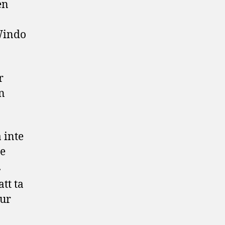
en
Windo
r
in
 inte
ne
.
tt ta
 ur