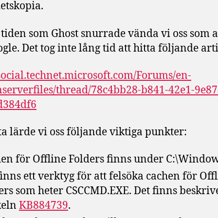
etskopia.
tiden som Ghost snurrade vända vi oss som al
ogle. Det tog inte lång tid att hitta följande art
/social.technet.microsoft.com/Forums/en-
serverfiles/thread/78c4bb28-b841-42e1-9e87
d384df6
ta lärde vi oss följande viktiga punkter:
en för Offline Folders finns under C:\Windo
finns ett verktyg för att felsöka cachen för Off
ers som heter CSCCMD.EXE. Det finns beskrive
keln
KB884739
.