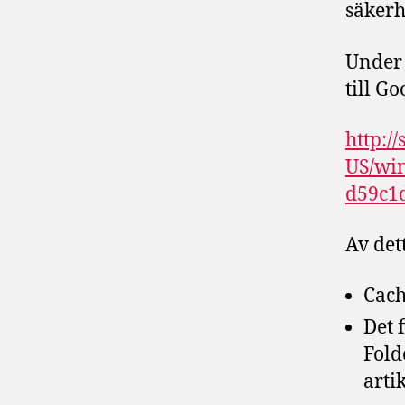
säkerh
Under 
till Go
http:/
US/win
d59c1
Av det
Cach
Det 
Fold
arti