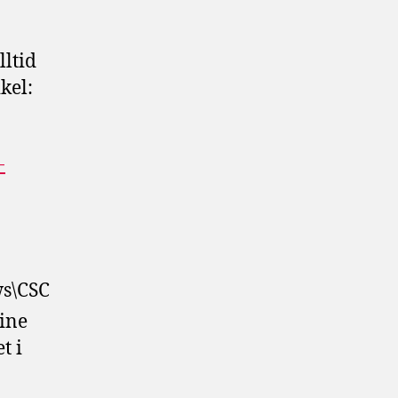
ltid
ikel:
-
ws\CSC
line
t i