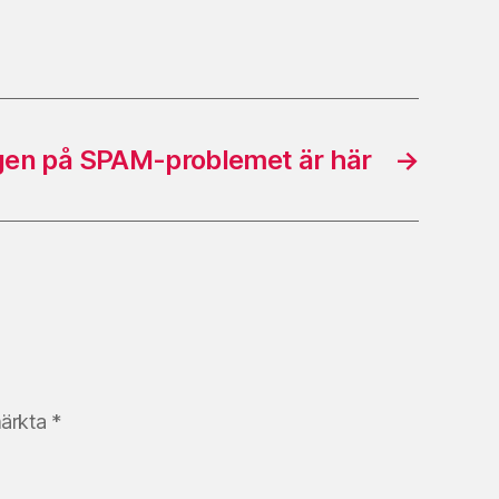
gen på SPAM-problemet är här
→
märkta
*