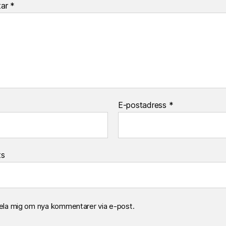
tar
*
E-postadress
*
ts
la mig om nya kommentarer via e-post.