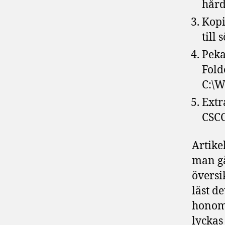
hård
Kopi
till
Peka
Fold
C:\W
Extr
CSC
Artike
man gå
översi
läst d
honom
lyckas