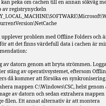
kan peka om cachen till en annan sökväg m
p av registrynyckeln
Y_LOCAL_MACHINE\SOFTWARE\Microsoft\
urrentVersion\NetCache
upplever problem med Offline Folders och ä
 för att det finns värdefull data i cachen är m
mendation:
g av datorn genom att bryta strömmen. Logga
ller stäng av operativsystemet, eftersom Offli
ers då kommer att försöka en synkronisering
ahera mappen C:\Windows\CSC, helst genom a
mage av datorn och sedan extrahera mappen
e-filen. Ett annat alternativ är att montera