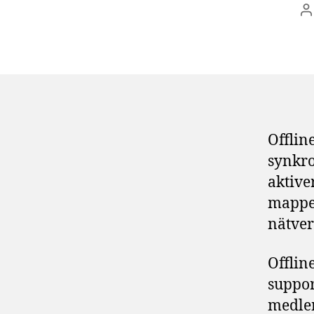
I
Offlin
synkro
aktive
mappe
nätver
Offline
suppor
medle