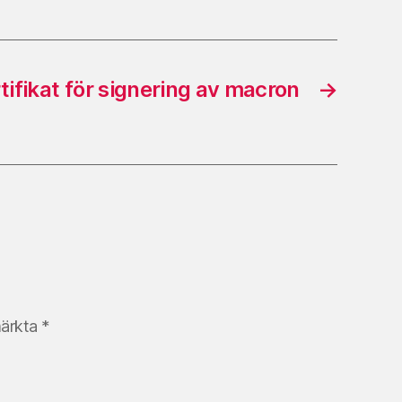
tifikat för signering av macron
→
märkta
*