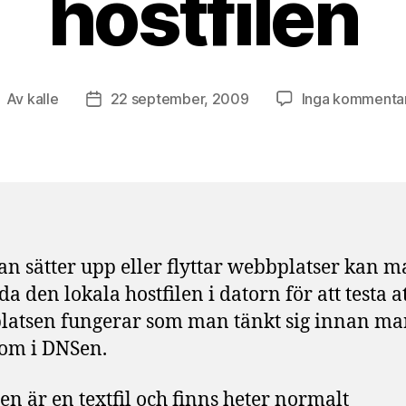
hostfilen
Av
kalle
22 september, 2009
Inga kommenta
nläggsförfattare
Inläggsdatum
n sätter upp eller flyttar webbplatser kan 
a den lokala hostfilen i datorn för att testa a
atsen fungerar som man tänkt sig innan m
om i DNSen.
len är en textfil och finns heter normalt