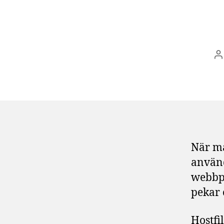
I
När ma
använd
webbpl
pekar 
Hostfi