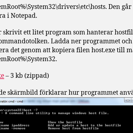
mRoot%\System32\drivers\etc\hosts. Den går 
ra i Notepad.
r skrivit ett litet program som hanterar hostfi
kommandotolken. Ladda ner programmet och
lera det genom att kopiera filen host.exe till
emRoot%\System32.
xe
– 3 kb (zippad)
de skärmbild förklarar hur programmet anv