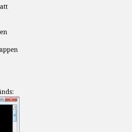
att
len
 mappen
änds: