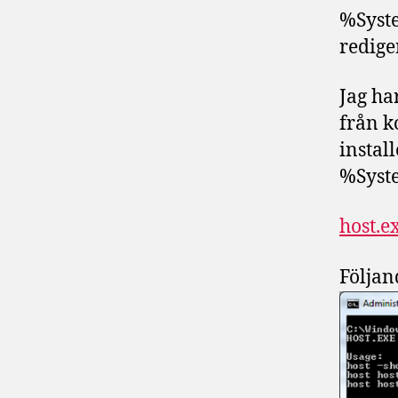
%Syste
redige
Jag ha
från 
instal
%Syst
host.e
Följan