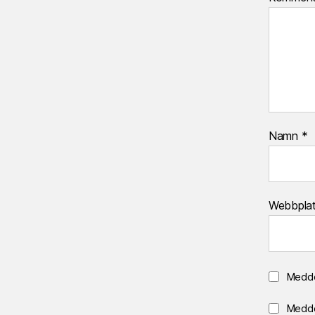
Namn
*
Webbpla
Medde
Medde