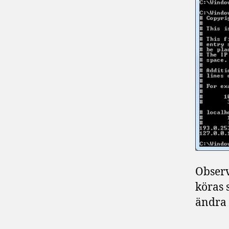
Observ
köras 
ändra 