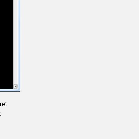
met
t