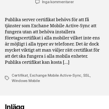
till
Inga kommentarer
SSL
Certifikat
för
Publika server certifikat behövs för att få
mobila
tjänster som Exchane Mobile Active-Sync att
tjänster
fungera utan att behöva installera
som
företagscertifikat i alla mobiler vilket inte ens
Exchange
är möjligt i alla typer av telefoner. Det är dock
Mobile
mycket viktigt att man väljer rätt certifikat för
Active-
Sync
att det ska fungera i alla mobila enheter.
Publika certifikat kan kosta […]
Certifikat
,
Exchange Mobile Active-Sync
,
SSL
,
Etiketter
Windows Mobile
Inlägg