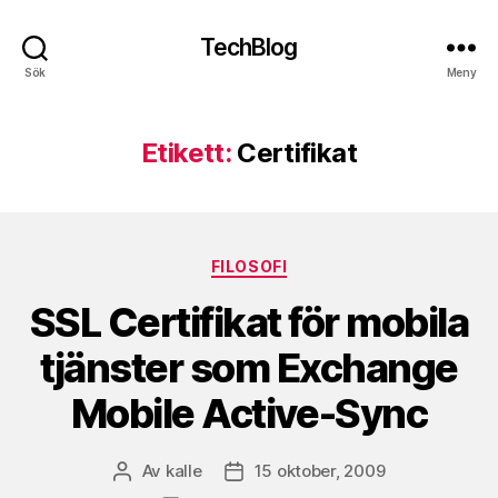
TechBlog
Sök
Meny
Etikett:
Certifikat
Kategorier
FILOSOFI
SSL Certifikat för mobila
tjänster som Exchange
Mobile Active-Sync
Av
kalle
15 oktober, 2009
Inläggsförfattare
Inläggsdatum